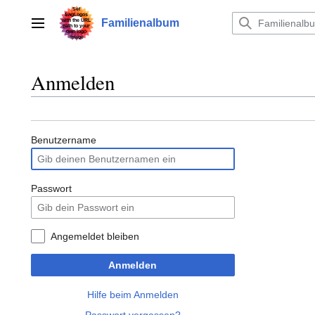
Zum
Inhalt
Familienalbum
Hauptmenü
springen
Anmelden
Benutzername
Passwort
Angemeldet bleiben
Anmelden
Hilfe beim Anmelden