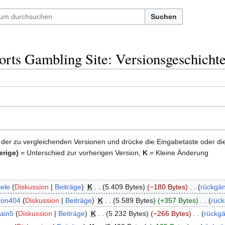
Suchen
rts Gambling Site: Versionsgeschicht
 der zu vergleichenden Versionen und drücke die Eingabetaste oder di
erige)
= Unterschied zur vorherigen Version,
K
= Kleine Änderung
ele
Diskussion
Beiträge
‎
K
5.409 Bytes
−180 Bytes
‎
rückgä
ron404
Diskussion
Beiträge
‎
K
5.589 Bytes
+357 Bytes
‎
rüc
ain5
Diskussion
Beiträge
‎
K
5.232 Bytes
−266 Bytes
‎
rückg