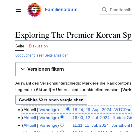
Zum
Inhalt
Familienalbum
Hauptmenü
springen
Exploring The Premier Korean Spo
Seite
Diskussion
Logbücher dieser Seite anzeigen
Versionen filtern
Auswahl des Versionsunterschieds: Markiere die Radiobuttons
Legende:
(Aktuell)
= Unterschied zur aktuellen Version,
(Vorh
Aktuell
Vorherige
18:24, 26. Aug. 2024
‎
WTCDani
26.
K
August
Aktuell
Vorherige
16:00, 12. Jul. 2024
‎
RodrickGi
12.
e
2024
K
Juli
Aktuell
Vorherige
11:11, 11. Jul. 2024
‎
JonathonH
11.
i
e
2024
K