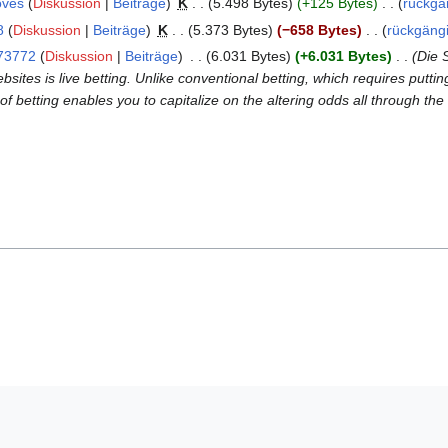
oves
Diskussion
Beiträge
‎
K
5.498 Bytes
+125 Bytes
‎
rückgä
8
Diskussion
Beiträge
‎
K
5.373 Bytes
−658 Bytes
‎
rückgäng
73772
Diskussion
Beiträge
‎
6.031 Bytes
+6.031 Bytes
‎
Die 
bsites is live betting. Unlike conventional betting, which requires putti
of betting enables you to capitalize on the altering odds all through 