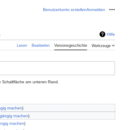
Benutzerkonto erstellen
Anmelden
Meine W
e
Hilfe
Lesen
Bearbeiten
Versionsgeschichte
Werkzeuge
e Schaltfläche am unteren Rand.
ngig machen
kgängig machen
ängig machen